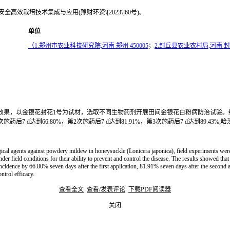
高效栽培技术集成与应用(豫财环资\[2023\]60号)。
单位
（1.郑州市农业科技研究院,河南 郑州 450005
；
2.封丘县农业农村局,河南 封丘
果，以金银花封花1号为试材，选取不同生物药剂开展田间金银花白粉病防治试验。结
7 d达到66.80%，第2次施药后7 d达到81.91%，第3次施药后7 d达到89.43
logical agents against powdery mildew in honeysuckle (Lonicera japonica), field experiments wer
nder field conditions for their ability to prevent and control the disease. The results showed th
incidence by 66.80% seven days after the first application, 81.91% seven days after the second 
ntrol efficacy.
查看全文
查看/发表评论
下载PDF阅读器
关闭