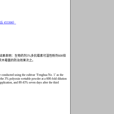
 453300）
果表明：生物药剂3%多抗霉素可湿性粉剂600倍
%;哈茨木霉菌的防治效果次之。
e conducted using the cultivar ‘Fenghua No. 1’ as the
at the 3% polyoxin wettable powder at a 600-fold dilution
application, and 89.43% seven days after the third