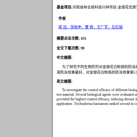
基金项目
:
河南省林业局科技兴林项目-金银花优质安全
作者
梁 冠，张晓申，曹 辉，王广军，左红娟
摘要点击次数
:
455
全文下载次数
:
99
中文摘要
:
为了研究不同生物药剂对金银花白粉病的防治效
液防治效果最好，对金银花白粉病的防治效果第1次施药后
英文摘要
:
To investigate the control efficacy of different bio
test material. Several biological agents were evaluated u
provided the highest control efficacy, reducing disease 
application. Trichoderma harzianum ranked second in co