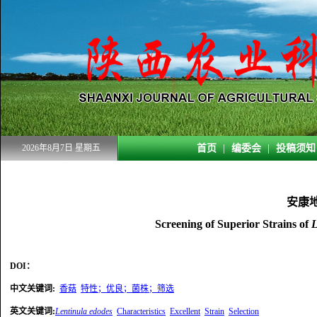
2026年8月7日 星期五
首页
|
编委会
|
投稿须知
安康
Screening of Superior Strains of
L
DOI：
中文关键词
:
香菇
特性；优良；菌株；筛选
英文关键词
:
Lentinula edodes
Characteristics
Excellent
Strain
Selection