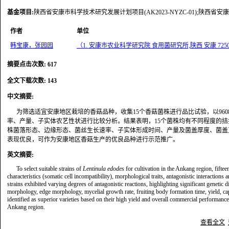
基金项目
:
陕西省安康市科学技术研究发展计划项目(AK2023-NYZC-01);陕西省安康
作者
单位
韩宝康，张园园
（1. 安康市农业科学研究院 食用菌研究所,陕西 安康 7250
摘要点击次数
:
617
全文下载次数
:
143
中文摘要
:
为筛选适宜安康地区栽培的香菇品种，收集15个香菇菌株进行品比试验，以9
率、产量、子实体农艺性状进行比较分析。结果表明，15个菌株均有不同程度的拮
株菌落形态、边缘形态、菌丝生长速率、子实体形成时间、产量及菌盖厚度、菌盖
表现优良，可作为安康地区香菇生产的优良品种进行示范推广。
英文摘要
:
To select suitable strains of
Lentinula edodes
for cultivation in the Ankang region, fifte
characteristics (somatic cell incompatibility), morphological traits, antagonistic interactions 
strains exhibited varying degrees of antagonistic reactions, highlighting significant genetic 
morphology, edge morphology, mycelial growth rate, fruiting body formation time, yield, ca
identified as superior varieties based on their high yield and overall commercial performan
Ankang region.
查看全文