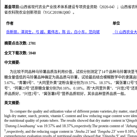
基金项目
:
山西省现代农业产业技术体系建设专项资金资助（2020-04）；山西省农科
省农科院农业创新项目（YGC2019KQ08）。
作者
单位
岳新丽，湛润生，弓 越，戴伟志，陈 云，白小东，范向斌
（1.山西农业大
摘要点击次数
:
2701
全文下载次数
:
5940
中文摘要
:
为比较不同品种马铃薯品质及利用价值，试验分别测定了14个品种马铃薯块茎
糖含量值低的马铃薯品种确定为高品质马铃薯，试验最后结合模糊数学中的隶属函数来
5.67%，“青薯9号”、“大同里外黄”淀粉含量分别为19.57%、18.37%，“冀张薯12号”蛋
号”、“同薯23号”还原糖含量分别为0.16%、0.18%，而“大同里外黄”、“兴佳2号
养品质好，“兴佳2号”、“冀张薯8号”营养品质较好，其余品种营养品质一般。
英文摘要
:
To compare the quality and utilization value of different potato varieties,dry matter, sta
high dry matter, starch, protein, vitamin C content and low reducing sugar content were id
the nutritional quality of potato tubers. The results showed that dry matter content in
‘Qingsh
‘Datong Liwaihuang’
was 19.57% and 18.37%,respectively.The protein content of
‘Jizhan
1
,respectively, and the reducing sugar content in
‘Jinshu 21’
and
‘Tongshu 23’
were 0.16%, 0
comprehensive evaluation results of nutritional quality showed that
‘Qingshu 9’
and
‘Daton