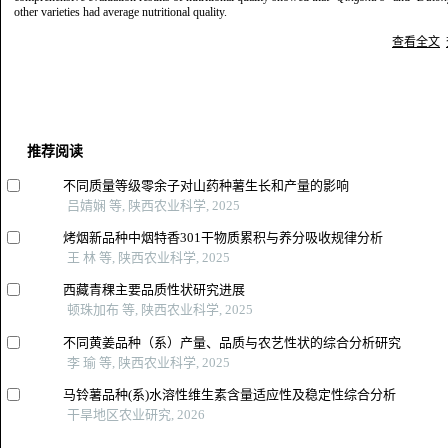
other varieties had average nutritional quality.
查看全文